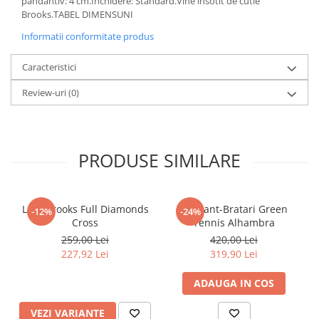
pandantiv: 4 cm.Inchidere: Standard.Vine insotit de cutie
Brooks.TABEL DIMENSUNI
Informatii conformitate produs
Caracteristici
Review-uri
(0)
PRODUSE SIMILARE
Lant Brooks Full Diamonds
Set Lant-Bratari Green
-12%
-24%
Cross
Tennis Alhambra
259,00 Lei
420,00 Lei
227,92 Lei
319,90 Lei
ADAUGA IN COS
VEZI VARIANTE