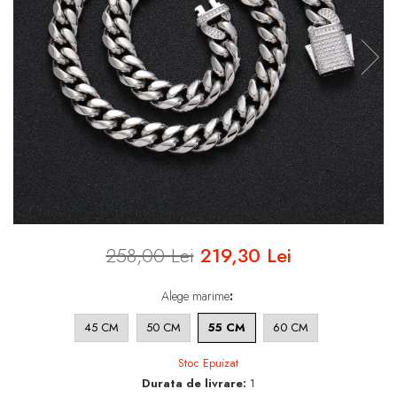
INELE ARGINT
INELE DAMA
CERCEI
CEASURI DAMA
258,00 Lei
219,30 Lei
Alege marime
:
45 CM
50 CM
55 CM
60 CM
Stoc Epuizat
Durata de livrare:
1