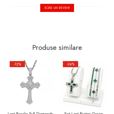
SCRIE UN REVIEW
Produse similare
-12%
-24%
Lant Brooks Full Diamonds
Set Lant-Bratari Green