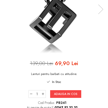
INELE ARGINT
INELE DAMA
CERCEI
CEASURI DAMA
139,00 Lei
69,90 Lei
Lanturi pentru barbati cu atitudine.
In Stoc
ADAUGA IN COS
Cod Produs:
PB241
Ai nevoie de ajutor?
0767 51 21 21