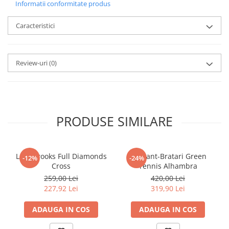
Informatii conformitate produs
Caracteristici
Review-uri
(0)
PRODUSE SIMILARE
Lant Brooks Full Diamonds
Set Lant-Bratari Green
-12%
-24%
Cross
Tennis Alhambra
259,00 Lei
420,00 Lei
227,92 Lei
319,90 Lei
ADAUGA IN COS
ADAUGA IN COS