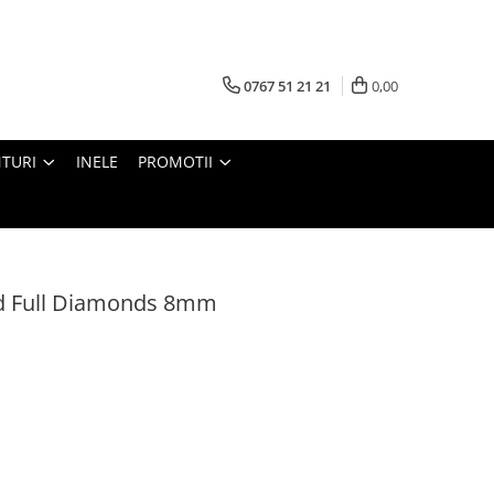
0767 51 21 21
0,00
TURI
INELE
PROMOTII
d Full Diamonds 8mm