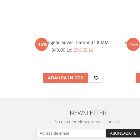
Set Angelic Silver Diamonds 8 MM
Set Br
-15%
-15%
349,00 Lei
296,65 Lei
ADAUGA IN COS
NEWSLETTER
Nu rata ofertele si promotiile noastre