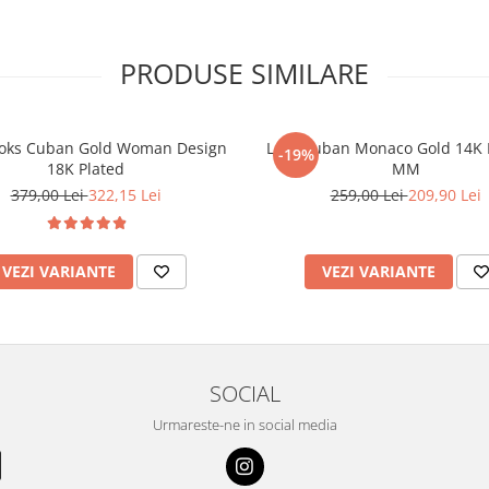
PRODUSE SIMILARE
ooks Cuban Gold Woman Design
Lant Cuban Monaco Gold 14K 
-19%
18K Plated
MM
379,00 Lei
322,15 Lei
259,00 Lei
209,90 Lei
VEZI VARIANTE
VEZI VARIANTE
SOCIAL
Urmareste-ne in social media