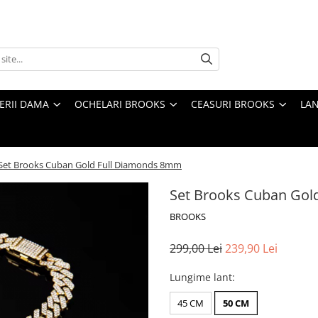
TERII DAMA
OCHELARI BROOKS
CEASURI BROOKS
LAN
Set Brooks Cuban Gold Full Diamonds 8mm
Set Brooks Cuban Gol
BROOKS
299,00 Lei
239,90 Lei
Lungime lant
:
45 CM
50 CM