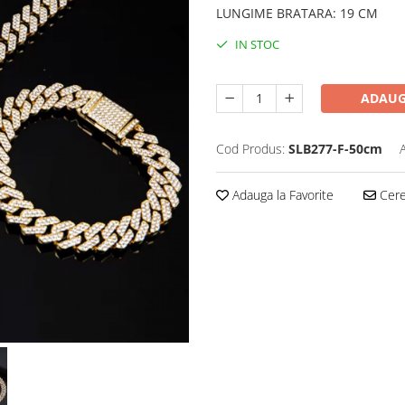
LUNGIME BRATARA
:
19 CM
IN STOC
ADAUG
Cod Produs:
SLB277-F-50cm
Adauga la Favorite
Cere 