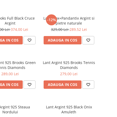
oks Full Black Cruce
Lant Inox+Pandantiv Argint si
-12%
Argint
pietre naturale
00 Lei
374,00 Lei
329,00 Lei
289,52 Lei
GA IN COS
ADAUGA IN COS
int 925 Brooks Green
Lant Argint 925 Brooks Tennis
nnis Diamonds
Diamonds
289,00 Lei
279,00 Lei
GA IN COS
ADAUGA IN COS
Argint 925 Steaua
Lant Argint 925 Black Onix
Nordului
Amuleth