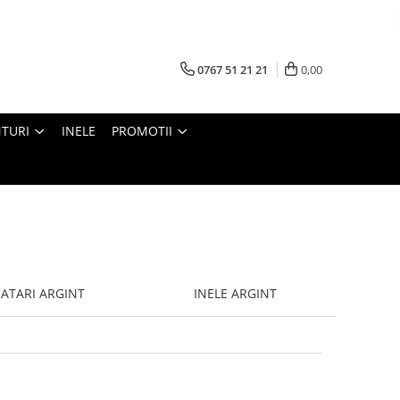
0767 51 21 21
0,00
TURI
INELE
PROMOTII
ATARI ARGINT
INELE ARGINT