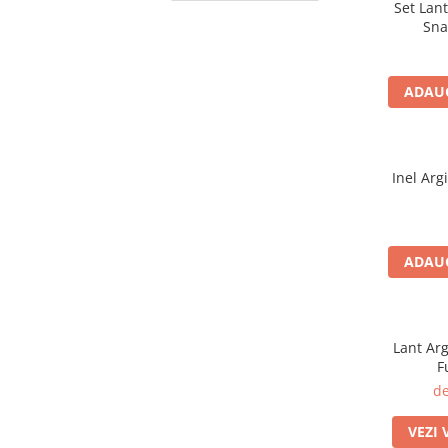
Set Lant
CERCEI
Sna
CEASURI DAMA
ADAUG
Inel Arg
ADAUG
Lant Ar
F
de
VEZI 