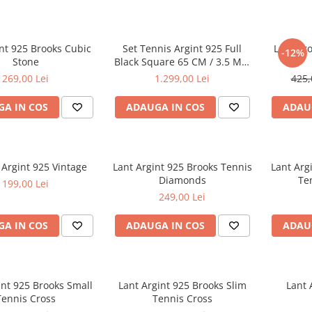
int 925 Brooks Cubic
Set Tennis Argint 925 Full
Lant Bro
-12%
Stone
Black Square 65 CM / 3.5 MM
-43 Gr
269,00 Lei
1.299,00 Lei
425,
A IN COS
ADAUGA IN COS
ADAU
 Argint 925 Vintage
Lant Argint 925 Brooks Tennis
Lant Arg
Diamonds
Te
199,00 Lei
249,00 Lei
A IN COS
ADAUGA IN COS
ADAU
int 925 Brooks Small
Lant Argint 925 Brooks Slim
Lant 
Tennis Cross
Tennis Cross