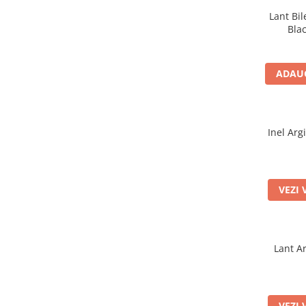
Lant Bil
Bla
ADAUG
Inel Arg
VEZI 
Lant Ar
VEZI 