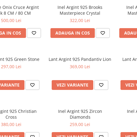
e Onix Cruce Argint
Inel Argint 925 Brooks
Inel 
ck 8 CM / 80 CM
Masterpiece Crystal
Mast
500,00 Lei
322,00 Lei
A IN COS
ADAUGA IN COS
ADAU
int 925 Green Stone
Lant Argint 925 Pandantiv Lion
Lant A
297,00 Lei
369,00 Lei
VARIANTE
VEZI VARIANTE
VEZI
gint 925 Christian
Inel Argint 925 Zircon
Inel 
Cross
Diamonds
380,00 Lei
259,00 Lei
VARIANTE
VEZI VARIANTE
VEZI