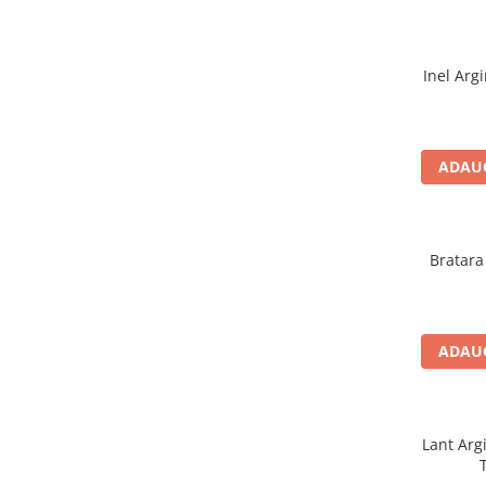
Inel Arg
ADAUG
Bratara
ADAUG
Lant Arg