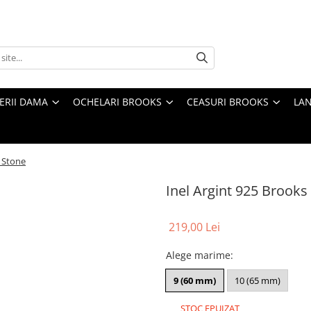
TERII DAMA
OCHELARI BROOKS
CEASURI BROOKS
LAN
n Stone
Inel Argint 925 Brook
219,00 Lei
Alege marime
:
9 (60 mm)
10 (65 mm)
STOC EPUIZAT