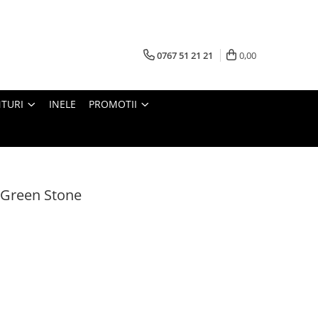
0767 51 21 21
0,00
TURI
INELE
PROMOTII
s Green Stone