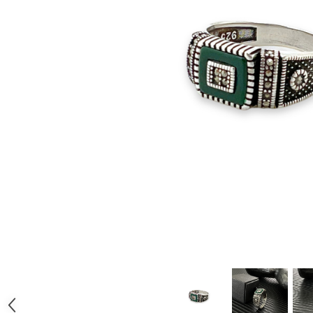
CERCEI
CEASURI DAMA