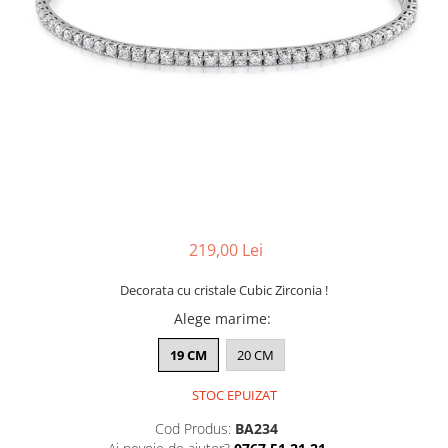
CERCEI
CEASURI DAMA
219,00 Lei
Decorata cu cristale Cubic Zirconia !
Alege marime
:
19 CM
20 CM
STOC EPUIZAT
Cod Produs:
BA234