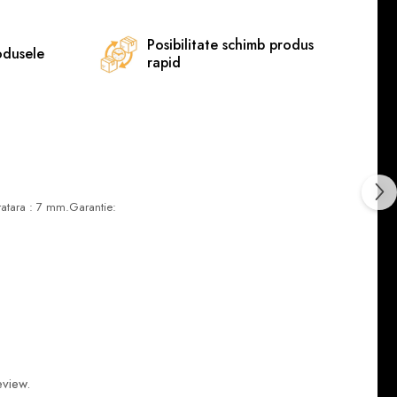
Posibilitate schimb produs
odusele
rapid
bratara : 7 mm.Garantie:
eview.