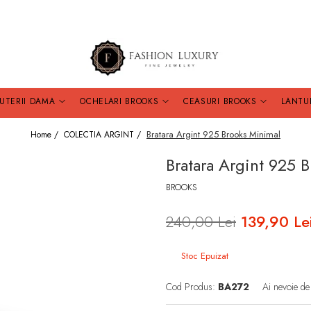
JUTERII DAMA
OCHELARI BROOKS
CEASURI BROOKS
LANTU
Bratara Argint 925 Brooks Minimal
Home /
COLECTIA ARGINT /
Bratara Argint 925 
BROOKS
240,00 Lei
139,90 Le
Stoc Epuizat
Cod Produs:
BA272
Ai nevoie de