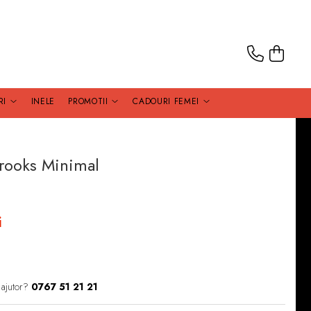
RI
INELE
PROMOTII
CADOURI FEMEI
Brooks Minimal
i
 ajutor?
0767 51 21 21