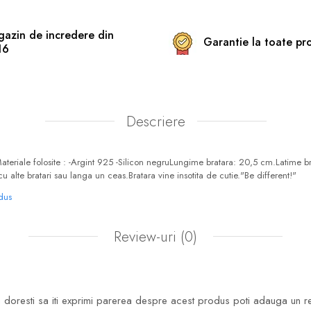
azin de incredere din
Garantie la toate pr
16
Descriere
Materiale folosite : -Argint 925 -Silicon negruLungime bratara: 20,5 cm.Latime 
alte bratari sau langa un ceas.Bratara vine insotita de cutie."Be different!"
odus
Review-uri
(0)
doresti sa iti exprimi parerea despre acest produs poti adauga un r