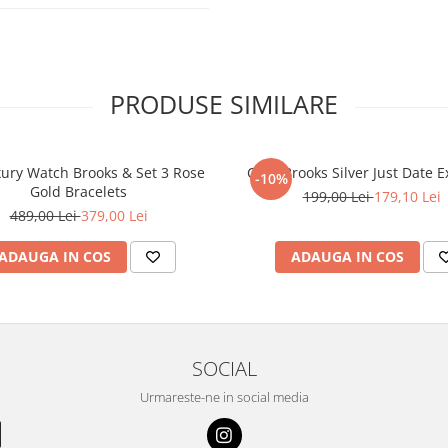
PRODUSE SIMILARE
xury Watch Brooks & Set 3 Rose
Ceas Brooks Silver Just Date E
-10%
Gold Bracelets
199,00 Lei
179,10 Lei
489,00 Lei
379,00 Lei
ADAUGA IN COS
ADAUGA IN COS
SOCIAL
Urmareste-ne in social media