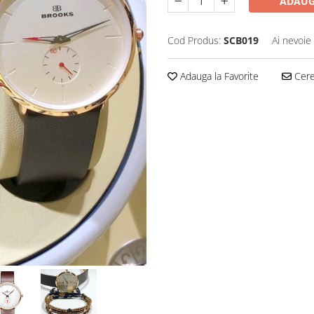
ADAUG
Cod Produs:
SCB019
Ai nevoie
Adauga la Favorite
Cere 