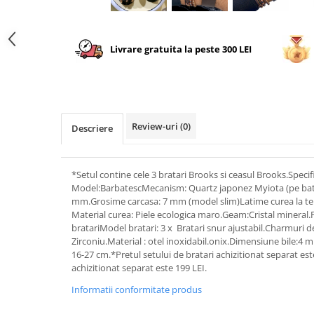
Livrare gratuita la peste 300 LEI
Review-uri
(0)
Descriere
*Setul contine cele 3 bratari Brooks si ceasul Brooks.Speci
Model:BarbatescMecanism: Quartz japonez Myiota (pe bat
mm.Grosime carcasa: 7 mm (model slim)Latime curea la t
Material curea: Piele ecologica maro.Geam:Cristal mineral.Fu
bratari Model bratari: 3 x Bratari snur ajustabil.Charmuri d
Zirconiu.Material : otel inoxidabil.onix.Dimensiune bile:4 m
16-27 cm.*Pretul setului de bratari achizitionat separat est
achizitionat separat este 199 LEI.
Informatii conformitate produs