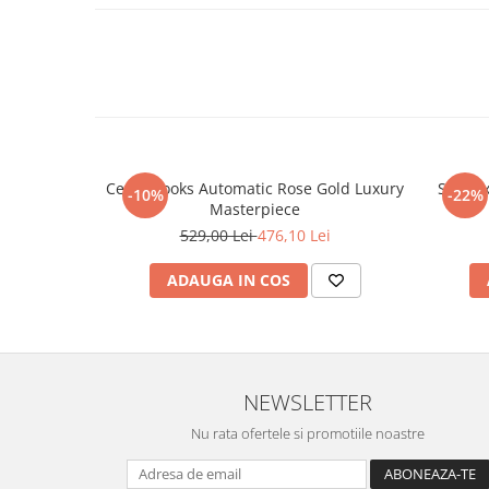
Ceas Brooks Automatic Rose Gold Luxury
Set Lu
-10%
-22%
Masterpiece
529,00 Lei
476,10 Lei
ADAUGA IN COS
NEWSLETTER
Nu rata ofertele si promotiile noastre