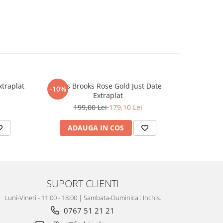
xtraplat
Ceas Brooks Rose Gold Just Date
Luxury
-10%
-19%
Extraplat
199,00 Lei
179,10 Lei
4
ADAUGA IN COS
AD
SUPORT CLIENTI
Luni-Vineri - 11:00 - 18:00 | Sambata-Duminica : Inchis.
0767 51 21 21