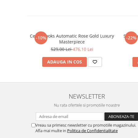
Ceas Brooks Automatic Rose Gold Luxury
Set Lu
-10%
-22%
Masterpiece
529,00 Lei
476,10 Lei
ADAUGA IN COS
NEWSLETTER
Nu rata ofertele si promotiile noastre
Vreau sa primesc newsletter cu promotiile magazinului.
Afla mai multe in
Politica de Confidentialitate