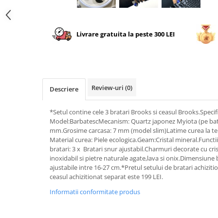
Livrare gratuita la peste 300 LEI
Review-uri
(0)
Descriere
*Setul contine cele 3 bratari Brooks si ceasul Brooks.Speci
Model:BarbatescMecanism: Quartz japonez Myiota (pe bat
mm.Grosime carcasa: 7 mm (model slim)Latime curea la t
Material curea: Piele ecologica.Geam:Cristal mineral.Functii:
bratari: 3 x Bratari snur ajustabil.Charmuri decorate cu cris
inoxidabil si pietre naturale agate,lava si onix.Dimensiune 
ajustabile intre 16-27 cm.*Pretul setului de bratari achizit
ceasul achizitionat separat este 199 LEI.
Informatii conformitate produs