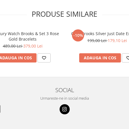
PRODUSE SIMILARE
xury Watch Brooks & Set 3 Rose
Ceas Brooks Silver Just Date E
-10%
Gold Bracelets
199,00 Lei
179,10 Lei
489,00 Lei
379,00 Lei
ADAUGA IN COS
ADAUGA IN COS
SOCIAL
Urmareste-ne in social media