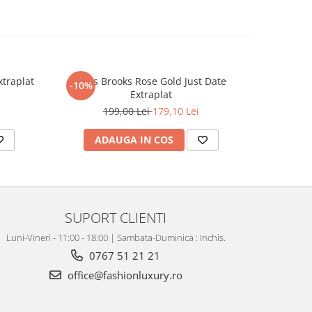
xtraplat
Ceas Brooks Rose Gold Just Date
Luxury
-10%
-19%
Extraplat
199,00 Lei
179,10 Lei
4
ADAUGA IN COS
AD
SUPORT CLIENTI
Luni-Vineri - 11:00 - 18:00 | Sambata-Duminica : Inchis.
0767 51 21 21
office@fashionluxury.ro