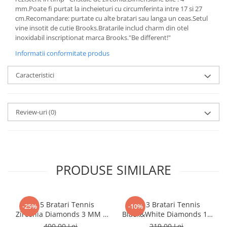
mm.Poate fi purtat la incheieturi cu circumferinta intre 17 si 27
cm.Recomandare: purtate cu alte bratari sau langa un ceas.Setul
vine insotit de cutie Brooks.Bratarile includ charm din otel
inoxidabil inscriptionat marca Brooks."Be different!"
Informatii conformitate produs
Caracteristici
Review-uri
(0)
PRODUSE SIMILARE
Set 5 Bratari Tennis
Set 3 Bratari Tennis
-25%
-10%
Zirconia Diamonds 3 MM /
Black&White Diamonds 19
19.5 CM
CM
400,00 Lei
219,00 Lei