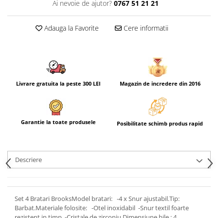
Ai nevoie de ajutor?
0767 51 21 21
Adauga la Favorite
Cere informatii
Livrare gratuita la peste 300 LEI
Magazin de incredere din 2016
Garantie la toate produsele
Posibilitate schimb produs rapid
Descriere
Set 4 Bratari BrooksModel bratari: -4 x Snur ajustabil.Tip:
Barbat.Materiale folosite: -Otel inoxidabil -Snur textil foarte
rezistent in timp -Cristale de zirconiu.Dimensiune bile : 4