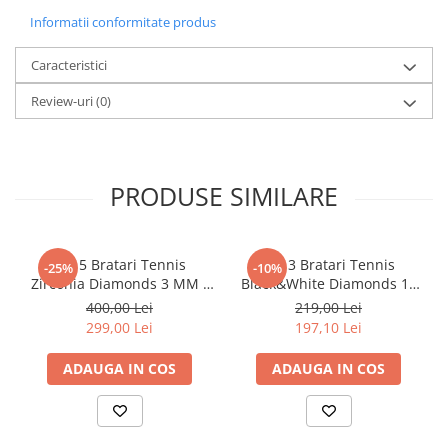
Informatii conformitate produs
Caracteristici
Review-uri
(0)
PRODUSE SIMILARE
Set 5 Bratari Tennis
Set 3 Bratari Tennis
-25%
-10%
Zirconia Diamonds 3 MM /
Black&White Diamonds 19
19.5 CM
CM
400,00 Lei
219,00 Lei
299,00 Lei
197,10 Lei
ADAUGA IN COS
ADAUGA IN COS