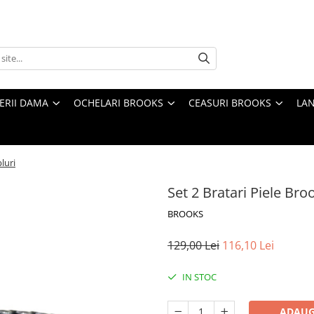
TERII DAMA
OCHELARI BROOKS
CEASURI BROOKS
LAN
luri
Set 2 Bratari Piele Bro
BROOKS
129,00 Lei
116,10 Lei
IN STOC
ADAUG