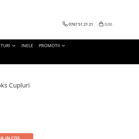
0767 51 21 21
0,00
TURI
INELE
PROMOTII
oks Cupluri
A IN COS