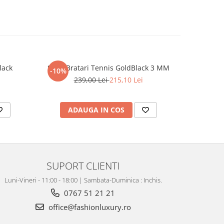
lack
Set 3 Bratari Tennis GoldBlack 3 MM
Set Lant-B
-10%
-31%
239,00 Lei
215,10 Lei
4
ADAUGA IN COS
AD
SUPORT CLIENTI
Luni-Vineri - 11:00 - 18:00 | Sambata-Duminica : Inchis.
0767 51 21 21
office@fashionluxury.ro