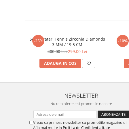
Set 5 Bratari Tennis Zirconia Diamonds
Set 
-25%
-10%
3 MM / 19.5 CM
400,00 Lei
299,00 Lei
ADAUGA IN COS
NEWSLETTER
Nu rata ofertele si promotiile noastre
Vreau sa primesc newsletter cu promotiile magazinului.
Afla mai multe in
Politica de Confidentialitate