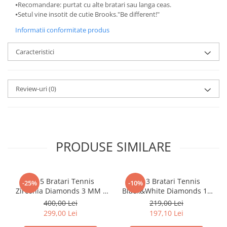
⦁Recomandare: purtat cu alte bratari sau langa ceas.
⦁Setul vine insotit de cutie Brooks."Be different!"
Informatii conformitate produs
Caracteristici
Review-uri
(0)
PRODUSE SIMILARE
Set 5 Bratari Tennis
Set 3 Bratari Tennis
-25%
-10%
Zirconia Diamonds 3 MM /
Black&White Diamonds 19
19.5 CM
CM
400,00 Lei
219,00 Lei
299,00 Lei
197,10 Lei