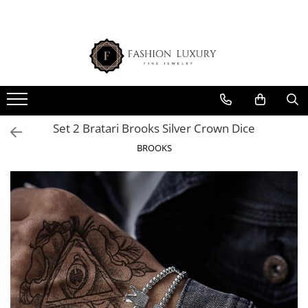
COLECTIA ARGINT
BRATARI BARBATI
BIJUTERII DAMA
OCHELARI BROOKS
CEASURI BROOKS
LANTURI
PROMOTII
CADOURI FEMEI
LANTURI ARGINT
BRATARI LUXURY
BRATARI
BARBATI
CEASURI AUTOMATICE
LANTURI ROSARY
PROMOTII BRATARI
CADOURI IUBITA
PANDANTIVE ARGINT
BRATARI PIETRE NATURALE
BRATARI CRISTALE
FEMEI
CEASURI CRONOGRAF
LANTURI CU PANDANTIV
PROMOTII CEASURI
CADOURI SOTIE
BRATARI CUPLURI
BRATARI ARGINT
BRATARI PIELE
RAME OCHELARI
CEASURI EXTRAPLATE
LANTURI CUBAN
PROMOTII OCHELARI BARBATI
CADOURI FIICA
Set 2 Bratari Brooks Silver Crown Dice
BRATARI PIELE
INELE ARGINT
BRATARI METALICE
SETURI CEAS&BRATARI
SET LANT&BRATARA
PROMOTII OCHELARI DAMA
CADOURI BUNICA
BROOKS
BRATARI PIETRE NATURALE
BRATARI SEMICERC
CADOURI SOACRA
COLIERE
BRATARI CUPLURI
CADOURI MAMA
COLIERE INOX
SETURI BRATARI
COLECTIE ARGINT
SETURI FULL BLACK
COLIERE ARGINT
SETURI ROSE GOLD
CERCEI ARGINT
SETURI SILVER
BRATARI ARGINT
BRATARI PERSONALIZATE
INELE ARGINT
INELE DAMA