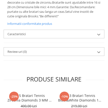
decorate cu cristale de zirconiu.Bratarile sunt ajustabile intre 16 si
28 cm.Dimensiune bile mici: 4 mm.Garantie: Da.Recomandare:
purtate cu alte bratari sau langa un ceas.Setul vine insotit de
cutie originala Brooks."Be different!"
Informatii conformitate produs
Caracteristici
Review-uri
(0)
PRODUSE SIMILARE
Set 5 Bratari Tennis
Set 3 Bratari Tennis
-25%
-10%
Zirconia Diamonds 3 MM /
Black&White Diamonds 19
19.5 CM
CM
400,00 Lei
219,00 Lei