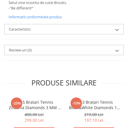
Setul vine insotita de cutie Brooks.
-"Be different!"
Informatii conformitate produs
Caracteristici
Review-uri
(0)
PRODUSE SIMILARE
Set 5 Bratari Tennis
Set 3 Bratari Tennis
-25%
-10%
Zirconia Diamonds 3 MM /
Black&White Diamonds 19
19.5 CM
CM
400,00 Lei
219,00 Lei
299,00 Lei
197,10 Lei