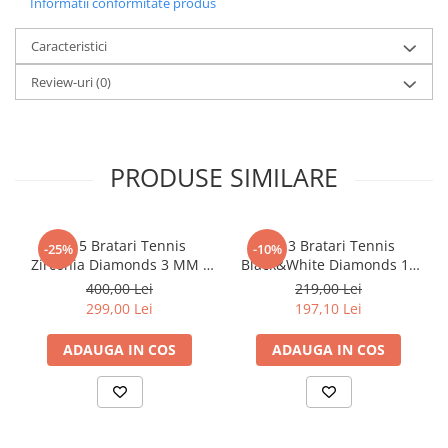
Informatii conformitate produs
Caracteristici
Review-uri
(0)
PRODUSE SIMILARE
Set 5 Bratari Tennis
Set 3 Bratari Tennis
-25%
-10%
Zirconia Diamonds 3 MM /
Black&White Diamonds 19
19.5 CM
CM
400,00 Lei
219,00 Lei
299,00 Lei
197,10 Lei
ADAUGA IN COS
ADAUGA IN COS