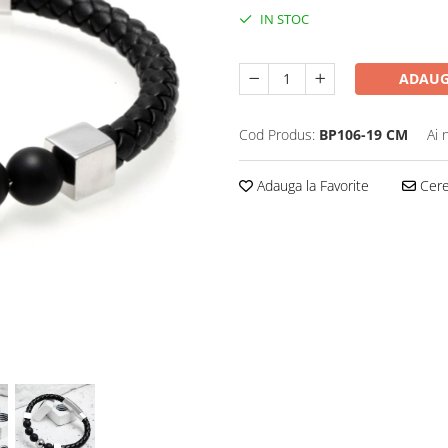
IN STOC
ADAUG
Cod Produs:
BP106-19 CM
Ai 
Adauga la Favorite
Cere 