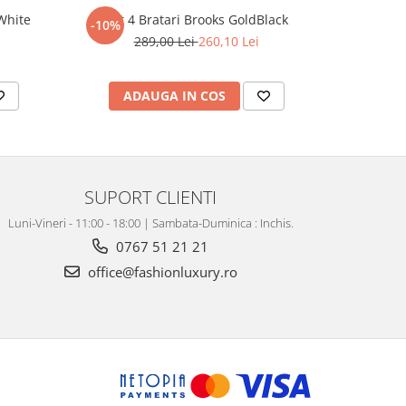
White
Set 4 Bratari Brooks GoldBlack
Set 3 Br
-10%
-10%
289,00 Lei
260,10 Lei
2
ADAUGA IN COS
AD
SUPORT CLIENTI
Luni-Vineri - 11:00 - 18:00 | Sambata-Duminica : Inchis.
0767 51 21 21
office@fashionluxury.ro