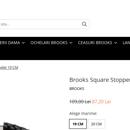
TERII DAMA
OCHELARI BROOKS
CEASURI BROOKS
LAN
elet 19 CM
Brooks Square Stopper
BROOKS
109,00 Lei
87,20 Lei
Alege marime
:
19 CM
20 CM