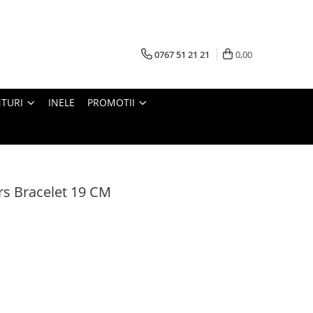
0767 51 21 21
0,00
TURI
INELE
PROMOTII
s Bracelet 19 CM