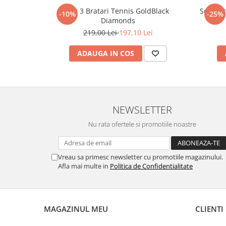
Set 3 Bratari Tennis GoldBlack
Set 5 B
-10%
-25%
Diamonds
219,00 Lei
197,10 Lei
ADAUGA IN COS
NEWSLETTER
Nu rata ofertele si promotiile noastre
Vreau sa primesc newsletter cu promotiile magazinului.
Afla mai multe in
Politica de Confidentialitate
MAGAZINUL MEU
CLIENTI