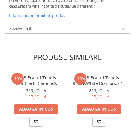
Da.Recomandare: purtata cu alte bratari sau langa un
ceas.Bratara vine insotita de cutie."Be different!"
Informatii conformitate produs
Review-uri
(0)
PRODUSE SIMILARE
Set 3 Bratari Tennis
Set 3 Bratari Tennis
-10%
-10%
GoldBlack Diamonds
Black&White Diamonds 19
CM
219,00 Lei
219,00 Lei
197,10 Lei
197,10 Lei
ADAUGA IN COS
ADAUGA IN COS