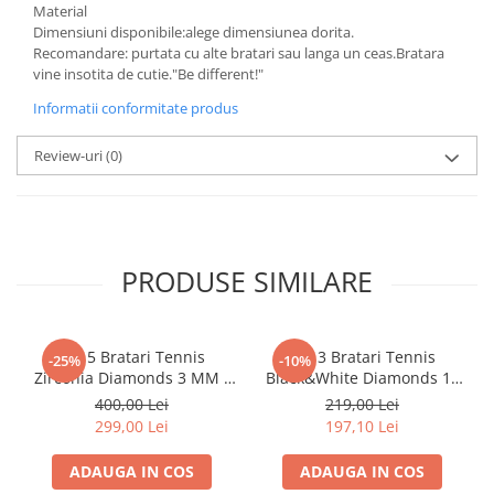
Material
Dimensiuni disponibile:alege dimensiunea dorita.
Recomandare: purtata cu alte bratari sau langa un ceas.Bratara
vine insotita de cutie."Be different!"
Informatii conformitate produs
Review-uri
(0)
PRODUSE SIMILARE
Set 5 Bratari Tennis
Set 3 Bratari Tennis
-25%
-10%
Zirconia Diamonds 3 MM /
Black&White Diamonds 19
19.5 CM
CM
400,00 Lei
219,00 Lei
299,00 Lei
197,10 Lei
ADAUGA IN COS
ADAUGA IN COS