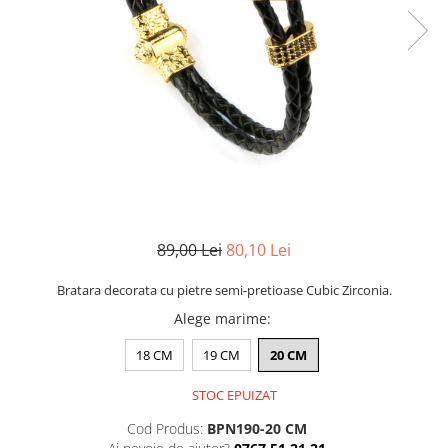
CERCEI
CEASURI DAMA
89,00 Lei
80,10 Lei
Bratara decorata cu pietre semi-pretioase Cubic Zirconia.
Alege marime
:
18 CM
19 CM
20 CM
STOC EPUIZAT
Cod Produs:
BPN190-20 CM