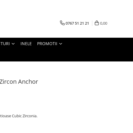
0767 51 21 21
0,00
TURI
INELE
PROMOTII
 Zircon Anchor
tioase Cubic Zirconia.