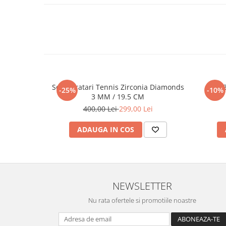
Set 5 Bratari Tennis Zirconia Diamonds
Set 
-25%
-10%
3 MM / 19.5 CM
400,00 Lei
299,00 Lei
ADAUGA IN COS
NEWSLETTER
Nu rata ofertele si promotiile noastre