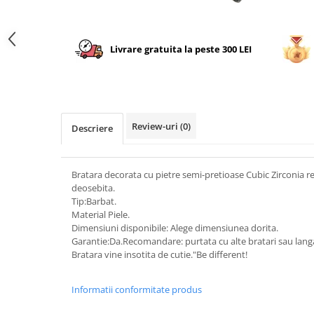
Livrare gratuita la peste 300 LEI
Review-uri
(0)
Descriere
Bratara decorata cu pietre semi-pretioase Cubic Zirconia r
deosebita.
Tip:Barbat.
Material Piele.
Dimensiuni disponibile: Alege dimensiunea dorita.
Garantie:Da.Recomandare: purtata cu alte bratari sau lang
Bratara vine insotita de cutie."Be different!
Informatii conformitate produs