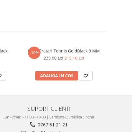
lack
Set 3 Bratari Tennis GoldBlack 3 MM
Set Lant-B
-10%
-31%
239,00 Lei
215,10 Lei
4
ADAUGA IN COS
AD
SUPORT CLIENTI
Luni-Vineri - 11:00 - 18:00 | Sambata-Duminica : Inchis.
0767 51 21 21