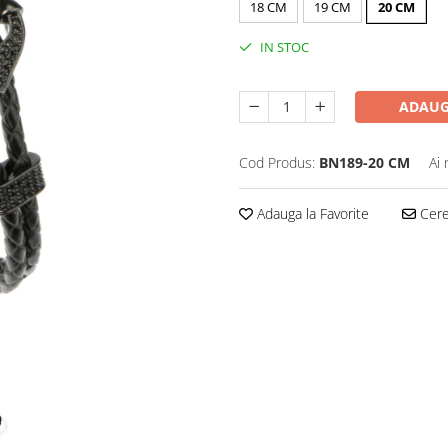
18 CM
19 CM
20 CM
IN STOC
ADAUG
Cod Produs:
BN189-20 CM
Ai 
Adauga la Favorite
Cere 