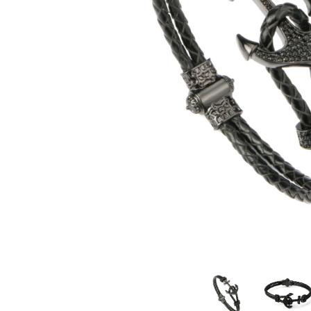
CERCEI
CEASURI DAMA