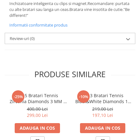
Inchizatoare inteligenta cu clips si magnet.Recomandare: purtata
cu alte bratari sau langa un ceas.Bratara vine insotita de cutie."Be
different!"
Informatii conformitate produs
Review-uri
(0)
PRODUSE SIMILARE
Set 5 Bratari Tennis
Set 3 Bratari Tennis
-25%
-10%
Zirconia Diamonds 3 MM /
Black&White Diamonds 19
19.5 CM
CM
400,00 Lei
219,00 Lei
299,00 Lei
197,10 Lei
ADAUGA IN COS
ADAUGA IN COS