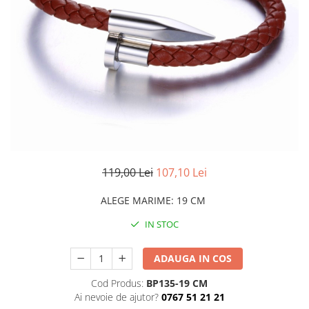
CERCEI
CEASURI DAMA
119,00 Lei
107,10 Lei
ALEGE MARIME
:
19 CM
IN STOC
ADAUGA IN COS
Cod Produs:
BP135-19 CM
Ai nevoie de ajutor?
0767 51 21 21