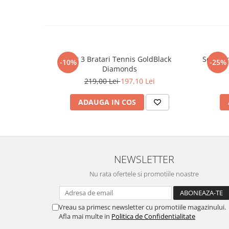
Set 3 Bratari Tennis GoldBlack
Set 5 B
-10%
-25%
Diamonds
219,00 Lei
197,10 Lei
ADAUGA IN COS
NEWSLETTER
Nu rata ofertele si promotiile noastre
Vreau sa primesc newsletter cu promotiile magazinului.
Afla mai multe in
Politica de Confidentialitate