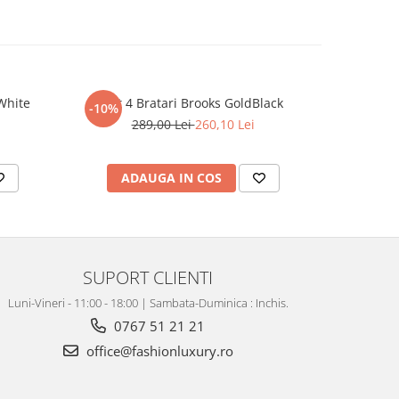
White
Set 4 Bratari Brooks GoldBlack
Set 3 Br
-10%
-10%
289,00 Lei
260,10 Lei
2
ADAUGA IN COS
AD
SUPORT CLIENTI
Luni-Vineri - 11:00 - 18:00 | Sambata-Duminica : Inchis.
0767 51 21 21
office@fashionluxury.ro