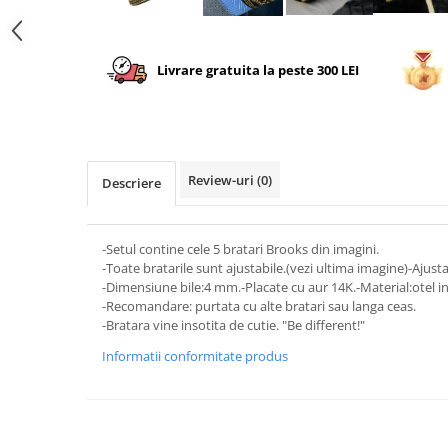
Livrare gratuita la peste 300 LEI
Review-uri
(0)
Descriere
-Setul contine cele 5 bratari Brooks din imagini.
-Toate bratarile sunt ajustabile.(vezi ultima imagine)-Ajusta
-Dimensiune bile:4 mm.-Placate cu aur 14K.-Material:otel in
-Recomandare: purtata cu alte bratari sau langa ceas.
-Bratara vine insotita de cutie. "Be different!"
Informatii conformitate produs