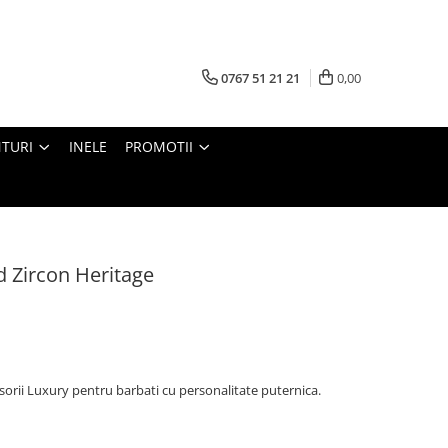
0767 51 21 21
0,00
TURI
INELE
PROMOTII
d Zircon Heritage
orii Luxury pentru barbati cu personalitate puternica.