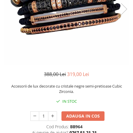
CERCEI
CEASURI DAMA
388,00 Lei
319,00 Lei
Accesorii de lux decorate cu cristale negre semi-pretioase Cubic
Zirconia.
IN STOC
ADAUGA IN COS
Cod Produs:
BB964
Ai nevoie de ajutor?
0767 51 21 21