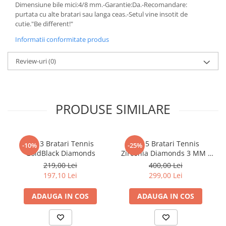
Dimensiune bile mici:4/8 mm.-Garantie:Da.-Recomandare:
purtata cu alte bratari sau langa ceas.-Setul vine insotit de
cutie."Be different!"
Informatii conformitate produs
Review-uri
(0)
PRODUSE SIMILARE
Set 3 Bratari Tennis
Set 5 Bratari Tennis
-10%
-25%
GoldBlack Diamonds
Zirconia Diamonds 3 MM /
19.5 CM
219,00 Lei
400,00 Lei
197,10 Lei
299,00 Lei
ADAUGA IN COS
ADAUGA IN COS