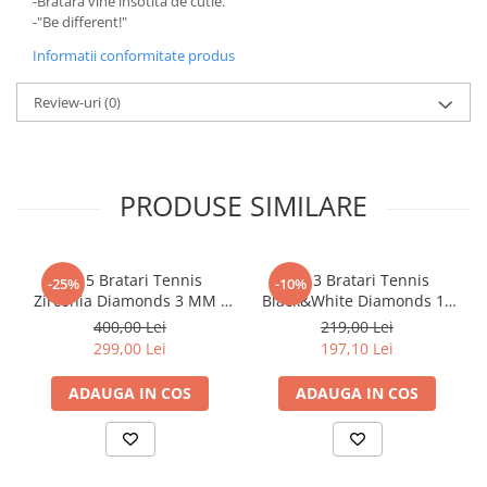
-Bratara vine insotita de cutie.
-"Be different!"
Informatii conformitate produs
Review-uri
(0)
PRODUSE SIMILARE
Set 5 Bratari Tennis
Set 3 Bratari Tennis
-25%
-10%
Zirconia Diamonds 3 MM /
Black&White Diamonds 19
19.5 CM
CM
400,00 Lei
219,00 Lei
299,00 Lei
197,10 Lei
ADAUGA IN COS
ADAUGA IN COS