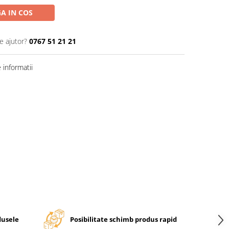
A IN COS
e ajutor?
0767 51 21 21
informatii
dusele
Posibilitate schimb produs rapid