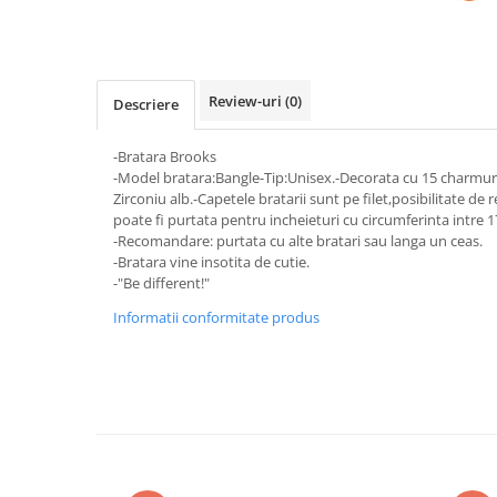
Review-uri
(0)
Descriere
-Bratara Brooks
-Model bratara:Bangle-Tip:Unisex.-Decorata cu 15 charmuri
Zirconiu alb.-Capetele bratarii sunt pe filet,posibilitate de
poate fi purtata pentru incheieturi cu circumferinta intre 
-Recomandare: purtata cu alte bratari sau langa un ceas.
-Bratara vine insotita de cutie.
-"Be different!"
Informatii conformitate produs