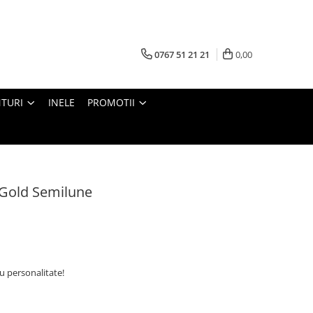
0767 51 21 21
0,00
TURI
INELE
PROMOTII
 Gold Semilune
u personalitate!