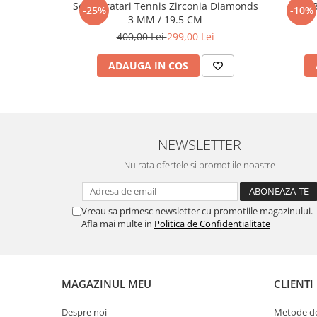
Set 5 Bratari Tennis Zirconia Diamonds
Set 
-25%
-10%
3 MM / 19.5 CM
400,00 Lei
299,00 Lei
ADAUGA IN COS
NEWSLETTER
Nu rata ofertele si promotiile noastre
Vreau sa primesc newsletter cu promotiile magazinului.
Afla mai multe in
Politica de Confidentialitate
MAGAZINUL MEU
CLIENTI
Despre noi
Metode de