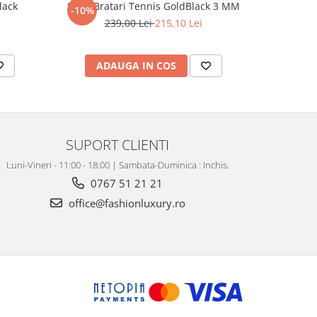
lack
Set 3 Bratari Tennis GoldBlack 3 MM
Set Lant-B
-10%
-31%
239,00 Lei
215,10 Lei
4
ADAUGA IN COS
AD
SUPORT CLIENTI
Luni-Vineri - 11:00 - 18:00 | Sambata-Duminica : Inchis.
0767 51 21 21
office@fashionluxury.ro