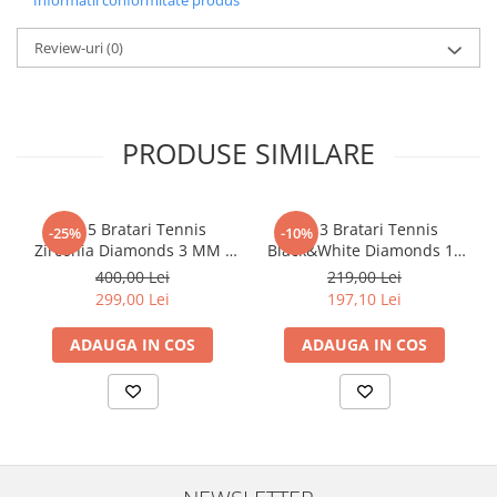
Informatii conformitate produs
Review-uri
(0)
PRODUSE SIMILARE
Set 5 Bratari Tennis
Set 3 Bratari Tennis
-25%
-10%
Zirconia Diamonds 3 MM /
Black&White Diamonds 19
19.5 CM
CM
400,00 Lei
219,00 Lei
299,00 Lei
197,10 Lei
ADAUGA IN COS
ADAUGA IN COS