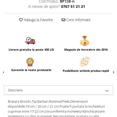
Cod Produs:
BP138-n
Ai nevoie de ajutor?
0767 51 21 21
Adauga la Favorite
Cere informatii
Livrare gratuita la peste 300 LEI
Magazin de incredere din 2016
Garantie la toate produsele
Posibilitate schimb produs rapid
Descriere
Bratara Brooks.Tip:Barbat.Material:Piele.Dimensiuni
disponibile:19 cm / 20 cm / 21 cm.Poate fi purtata la incheieturi
cuprinse intre 17-22 cm.(circumferinta incheieturii)Inchizatoare
inteligenta cu clips si magnet.Recomandare: purtata cu alte