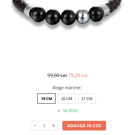
CERCEI
CEASURI DAMA
99,00 Lei
79,20 Lei
Alege marime
:
19 CM
20 CM
21 CM
IN STOC
ADAUGA IN COS