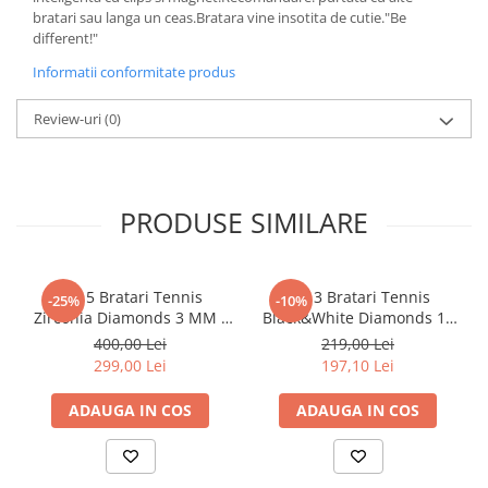
bratari sau langa un ceas.Bratara vine insotita de cutie."Be
different!"
Informatii conformitate produs
Review-uri
(0)
PRODUSE SIMILARE
Set 5 Bratari Tennis
Set 3 Bratari Tennis
-25%
-10%
Zirconia Diamonds 3 MM /
Black&White Diamonds 19
19.5 CM
CM
400,00 Lei
219,00 Lei
299,00 Lei
197,10 Lei
ADAUGA IN COS
ADAUGA IN COS