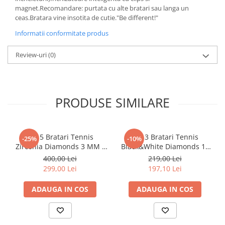
magnet.Recomandare: purtata cu alte bratari sau langa un
ceas.Bratara vine insotita de cutie."Be different!"
Informatii conformitate produs
Review-uri
(0)
PRODUSE SIMILARE
Set 5 Bratari Tennis
Set 3 Bratari Tennis
-25%
-10%
Zirconia Diamonds 3 MM /
Black&White Diamonds 19
19.5 CM
CM
400,00 Lei
219,00 Lei
299,00 Lei
197,10 Lei
ADAUGA IN COS
ADAUGA IN COS