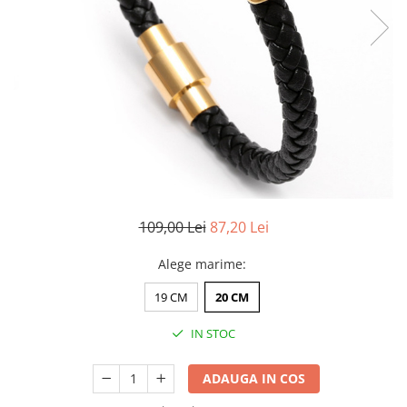
CERCEI
CEASURI DAMA
109,00 Lei
87,20 Lei
Alege marime
:
19 CM
20 CM
IN STOC
ADAUGA IN COS