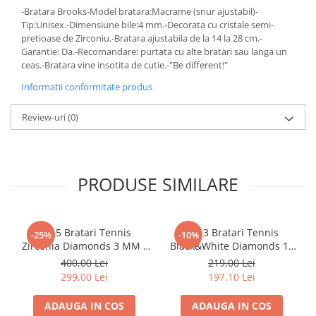
-Bratara Brooks-Model bratara:Macrame (snur ajustabil)-
Tip:Unisex.-Dimensiune bile:4 mm.-Decorata cu cristale semi-
pretioase de Zirconiu.-Bratara ajustabila de la 14 la 28 cm.-
Garantie: Da.-Recomandare: purtata cu alte bratari sau langa un
ceas.-Bratara vine insotita de cutie.-"Be different!"
Informatii conformitate produs
Review-uri
(0)
PRODUSE SIMILARE
Set 5 Bratari Tennis
Set 3 Bratari Tennis
-25%
-10%
Zirconia Diamonds 3 MM /
Black&White Diamonds 19
19.5 CM
CM
400,00 Lei
219,00 Lei
299,00 Lei
197,10 Lei
ADAUGA IN COS
ADAUGA IN COS