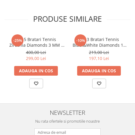
PRODUSE SIMILARE
Set 5 Bratari Tennis
Set 3 Bratari Tennis
-25%
-10%
Zirconia Diamonds 3 MM /
Black&White Diamonds 19
19.5 CM
CM
400,00 Lei
219,00 Lei
299,00 Lei
197,10 Lei
ADAUGA IN COS
ADAUGA IN COS
NEWSLETTER
Nu rata ofertele si promotiile noastre