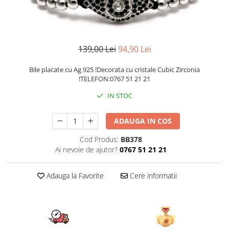
CERCEI
CEASURI DAMA
139,00 Lei
94,90 Lei
Bile placate cu Ag 925 !Decorata cu cristale Cubic Zirconia
!TELEFON:0767 51 21 21
IN STOC
ADAUGA IN COS
Cod Produs:
BB378
Ai nevoie de ajutor?
0767 51 21 21
Adauga la Favorite
Cere informatii