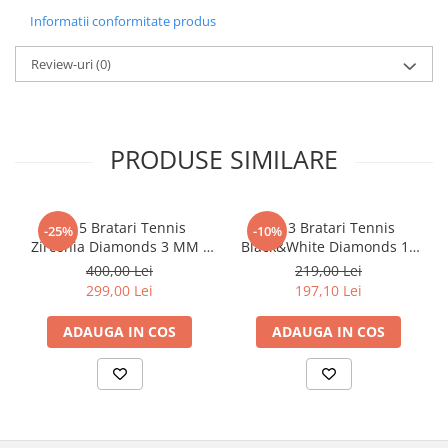
Informatii conformitate produs
Review-uri
(0)
PRODUSE SIMILARE
Set 5 Bratari Tennis
Set 3 Bratari Tennis
-25%
-10%
Zirconia Diamonds 3 MM /
Black&White Diamonds 19
19.5 CM
CM
400,00 Lei
219,00 Lei
299,00 Lei
197,10 Lei
ADAUGA IN COS
ADAUGA IN COS