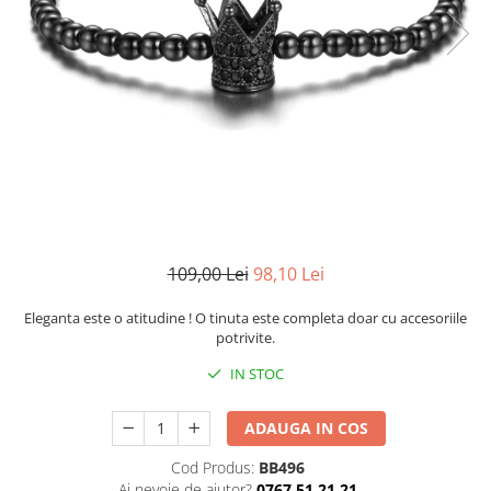
CERCEI
CEASURI DAMA
109,00 Lei
98,10 Lei
Eleganta este o atitudine ! O tinuta este completa doar cu accesoriile
potrivite.
IN STOC
ADAUGA IN COS
Cod Produs:
BB496
Ai nevoie de ajutor?
0767 51 21 21