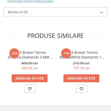
Informatii conformitate produs
Review-uri
(0)
PRODUSE SIMILARE
Set 5 Bratari Tennis
Set 3 Bratari Tennis
-25%
-10%
Zirconia Diamonds 3 MM /
Black&White Diamonds 19
19.5 CM
CM
400,00 Lei
219,00 Lei
299,00 Lei
197,10 Lei
ADAUGA IN COS
ADAUGA IN COS