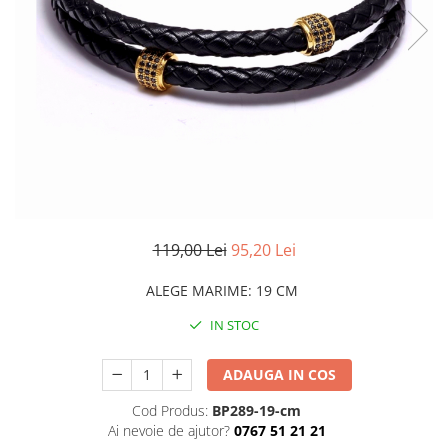
CERCEI
CEASURI DAMA
119,00 Lei
95,20 Lei
ALEGE MARIME
:
19 CM
IN STOC
ADAUGA IN COS
Cod Produs:
BP289-19-cm
Ai nevoie de ajutor?
0767 51 21 21