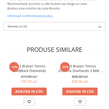
Recomandare: purtata cu alte bratari sau langa un ceas.
Bratara vine insotita de cutie Brooks.
Informatii conformitate produs
Review-uri
(0)
PRODUSE SIMILARE
Set 3 Bratari Tennis
Set 5 Bratari Tennis
-10%
-25%
GoldBlack Diamonds
Zirconia Diamonds 3 MM /
19.5 CM
219,00 Lei
400,00 Lei
197,10 Lei
299,00 Lei
ADAUGA IN COS
ADAUGA IN COS