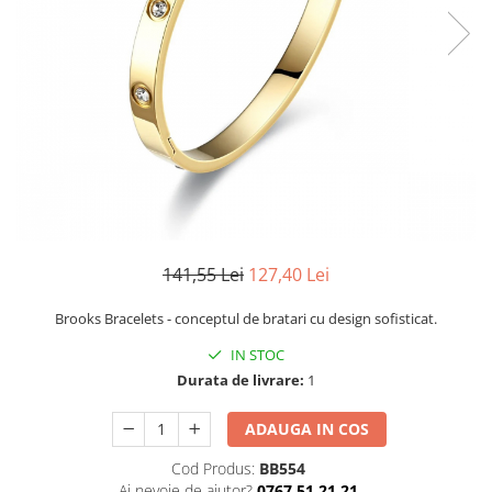
CERCEI
CEASURI DAMA
141,55 Lei
127,40 Lei
Brooks Bracelets - conceptul de bratari cu design sofisticat.
IN STOC
Durata de livrare:
1
ADAUGA IN COS
Cod Produs:
BB554
Ai nevoie de ajutor?
0767 51 21 21