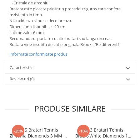
-Cristale de zirconiu
Bratara este placata printr-un procedeu riguros care confera
rezistenta in timp.
NU oxideaza si nu se decoloreaza.
Dimensiuni disponibile : 20 cm.
Latime zale : 6 mm.
Recomandare: purtate cu alte bratari sau langa un ceas.
Bratara vine insotita de cutie originala Brooks."Be different!"
Informatii conformitate produs
Caracteristici
Review-uri
(0)
PRODUSE SIMILARE
Set 5 Bratari Tennis
Set 3 Bratari Tennis
-25%
-10%
Zirconia Diamonds 3 MM /
Black&White Diamonds 19