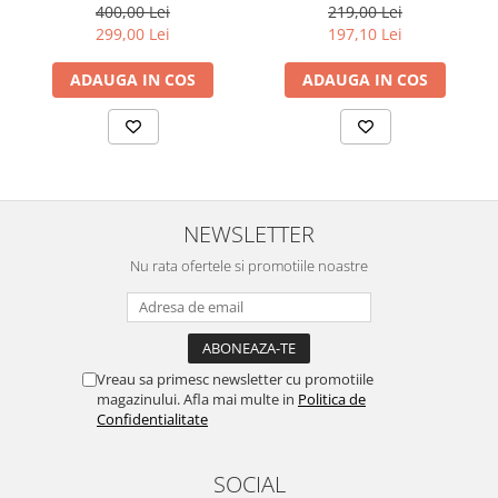
19.5 CM
CM
400,00 Lei
219,00 Lei
299,00 Lei
197,10 Lei
ADAUGA IN COS
ADAUGA IN COS
NEWSLETTER
Nu rata ofertele si promotiile noastre
Vreau sa primesc newsletter cu promotiile
magazinului. Afla mai multe in
Politica de
Confidentialitate
SOCIAL