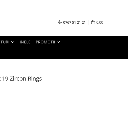
0767 51 21 21
0,00
TURI
INELE
PROMOTII
 19 Zircon Rings