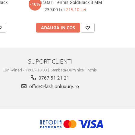
lack
Set 3 Bratari Tennis GoldBlack 3 MM
Set Lant-B
-10%
-31%
239,00 Lei
215,10 Lei
4
ADAUGA IN COS
AD
SUPORT CLIENTI
Luni-Vineri - 11:00 - 18:00 | Sambata-Duminica : Inchis.
0767 51 21 21
office@fashionluxury.ro