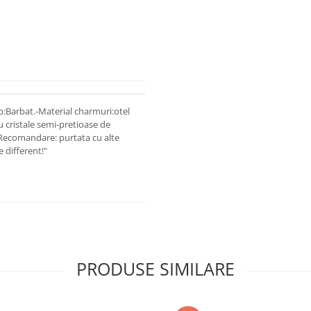
:Barbat.-Material charmuri:otel
 cristale semi-pretioase de
.-Recomandare: purtata cu alte
e different!"
PRODUSE SIMILARE