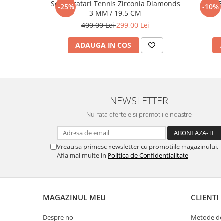
Set 5 Bratari Tennis Zirconia Diamonds
Set 
-25%
-10%
3 MM / 19.5 CM
400,00 Lei
299,00 Lei
ADAUGA IN COS
NEWSLETTER
Nu rata ofertele si promotiile noastre
Vreau sa primesc newsletter cu promotiile magazinului.
Afla mai multe in
Politica de Confidentialitate
MAGAZINUL MEU
CLIENTI
Despre noi
Metode de