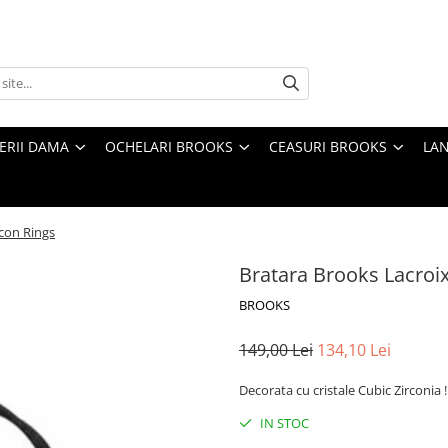
TERII DAMA
OCHELARI BROOKS
CEASURI BROOKS
LAN
rcon Rings
Bratara Brooks Lacroix
BROOKS
149,00 Lei
134,10 Lei
Decorata cu cristale Cubic Zirconia !
IN STOC