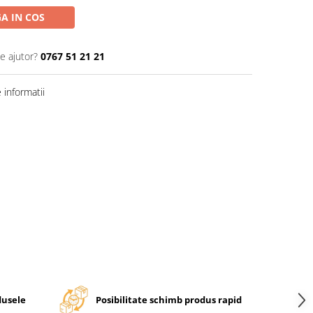
A IN COS
e ajutor?
0767 51 21 21
informatii
dusele
Posibilitate schimb produs rapid