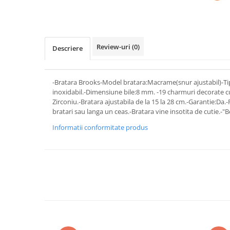
Review-uri
(0)
Descriere
-Bratara Brooks-Model bratara:Macrame(snur ajustabil)-Tip
inoxidabil.-Dimensiune bile:8 mm. -19 charmuri decorate cu
Zirconiu.-Bratara ajustabila de la 15 la 28 cm.-Garantie:Da
bratari sau langa un ceas.-Bratara vine insotita de cutie.-"B
Informatii conformitate produs