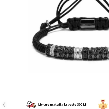
CERCEI
CEASURI DAMA
Livrare gratuita la peste 300 LEI