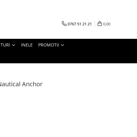
0767 51 21 21
0,00
TURI
INELE
PROMOTII
Nautical Anchor