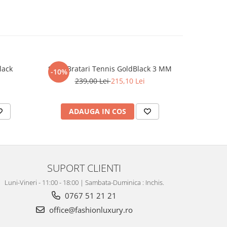
lack
Set 3 Bratari Tennis GoldBlack 3 MM
Set Lant-B
-10%
-31%
239,00 Lei
215,10 Lei
4
ADAUGA IN COS
AD
SUPORT CLIENTI
Luni-Vineri - 11:00 - 18:00 | Sambata-Duminica : Inchis.
0767 51 21 21
office@fashionluxury.ro