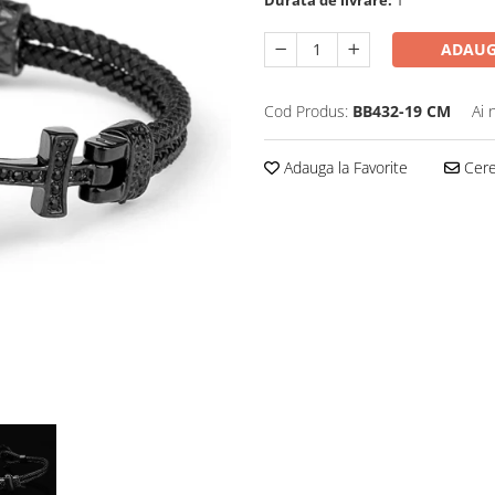
ADAUG
Cod Produs:
BB432-19 CM
Ai 
Adauga la Favorite
Cere 