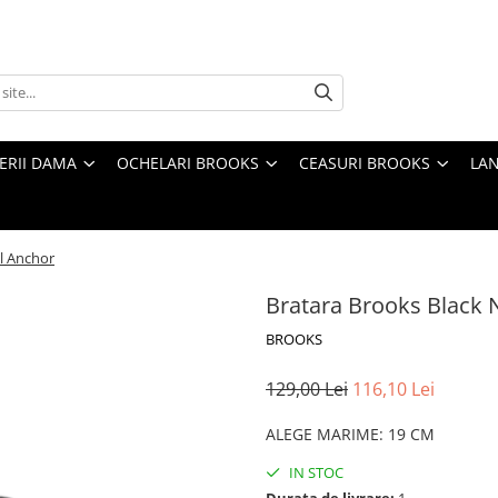
TERII DAMA
OCHELARI BROOKS
CEASURI BROOKS
LAN
l Anchor
Bratara Brooks Black 
BROOKS
129,00 Lei
116,10 Lei
ALEGE MARIME
:
19 CM
IN STOC
Durata de livrare:
1