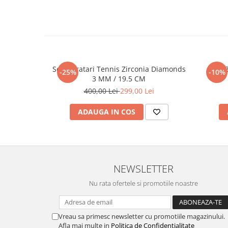
Set 5 Bratari Tennis Zirconia Diamonds
Set 
-25%
-10%
3 MM / 19.5 CM
400,00 Lei
299,00 Lei
ADAUGA IN COS
NEWSLETTER
Nu rata ofertele si promotiile noastre
Vreau sa primesc newsletter cu promotiile magazinului.
Afla mai multe in
Politica de Confidentialitate