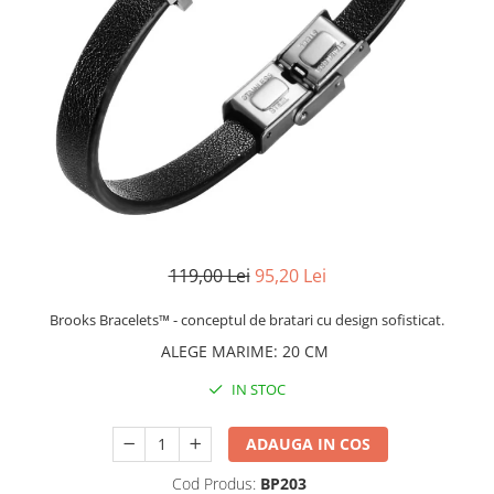
CERCEI
CEASURI DAMA
119,00 Lei
95,20 Lei
Brooks Bracelets™ - conceptul de bratari cu design sofisticat.
ALEGE MARIME
:
20 CM
IN STOC
ADAUGA IN COS
Cod Produs:
BP203