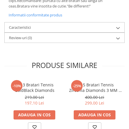
clips.Recomandare: purtata cu alte bratari sau langa un
ceas.Bratara vine insotita de cutie."Be different!"
Informatii conformitate produs
Caracteristici
Review-uri
(0)
PRODUSE SIMILARE
Set 3 Bratari Tennis
Set 5 Bratari Tennis
-10%
-25%
GoldBlack Diamonds
Zirconia Diamonds 3 MM /
19.5 CM
219,00 Lei
400,00 Lei
197,10 Lei
299,00 Lei
ADAUGA IN COS
ADAUGA IN COS