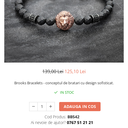
CERCEI
CEASURI DAMA
139,00 Lei
125,10 Lei
Brooks Bracelets - conceptul de bratari cu design sofisticat.
IN STOC
ADAUGA IN COS
Cod Produs:
BB542
Ai nevoie de ajutor?
0767 51 21 21