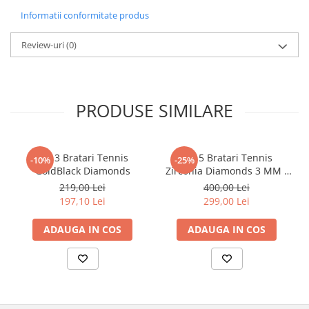
Informatii conformitate produs
Review-uri
(0)
PRODUSE SIMILARE
Set 3 Bratari Tennis
Set 5 Bratari Tennis
-10%
-25%
GoldBlack Diamonds
Zirconia Diamonds 3 MM /
19.5 CM
219,00 Lei
400,00 Lei
197,10 Lei
299,00 Lei
ADAUGA IN COS
ADAUGA IN COS