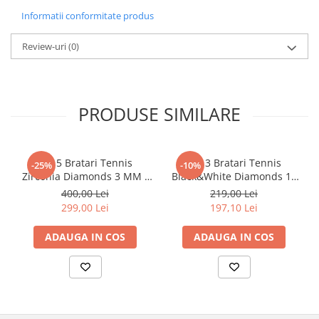
Informatii conformitate produs
Review-uri
(0)
PRODUSE SIMILARE
Set 5 Bratari Tennis
Set 3 Bratari Tennis
-25%
-10%
Zirconia Diamonds 3 MM /
Black&White Diamonds 19
19.5 CM
CM
400,00 Lei
219,00 Lei
299,00 Lei
197,10 Lei
ADAUGA IN COS
ADAUGA IN COS