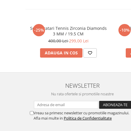
Set 5 Bratari Tennis Zirconia Diamonds
Set 
-25%
-10%
3 MM / 19.5 CM
400,00 Lei
299,00 Lei
ADAUGA IN COS
NEWSLETTER
Nu rata ofertele si promotiile noastre
Vreau sa primesc newsletter cu promotiile magazinului.
Afla mai multe in
Politica de Confidentialitate