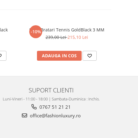
lack
Set 3 Bratari Tennis GoldBlack 3 MM
Set Lant-B
-10%
-31%
239,00 Lei
215,10 Lei
4
ADAUGA IN COS
AD
SUPORT CLIENTI
Luni-Vineri - 11:00 - 18:00 | Sambata-Duminica : Inchis.
0767 51 21 21
office@fashionluxury.ro