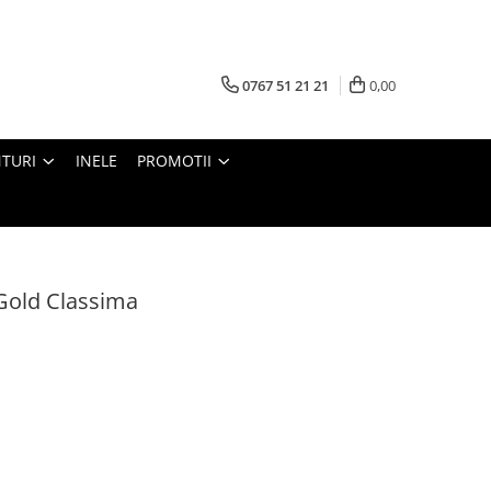
0767 51 21 21
0,00
TURI
INELE
PROMOTII
 Gold Classima