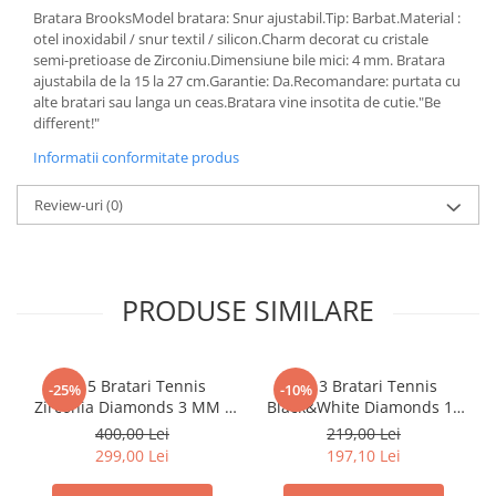
Bratara BrooksModel bratara: Snur ajustabil.Tip: Barbat.Material :
otel inoxidabil / snur textil / silicon.Charm decorat cu cristale
semi-pretioase de Zirconiu.Dimensiune bile mici: 4 mm. Bratara
ajustabila de la 15 la 27 cm.Garantie: Da.Recomandare: purtata cu
alte bratari sau langa un ceas.Bratara vine insotita de cutie."Be
different!"
Informatii conformitate produs
Review-uri
(0)
PRODUSE SIMILARE
Set 5 Bratari Tennis
Set 3 Bratari Tennis
-25%
-10%
Zirconia Diamonds 3 MM /
Black&White Diamonds 19
19.5 CM
CM
400,00 Lei
219,00 Lei
299,00 Lei
197,10 Lei