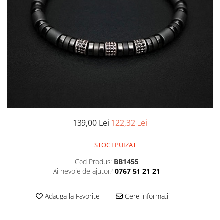
CERCEI
CEASURI DAMA
139,00 Lei
122,32 Lei
STOC EPUIZAT
Cod Produs:
BB1455
Ai nevoie de ajutor?
0767 51 21 21
Adauga la Favorite
Cere informatii