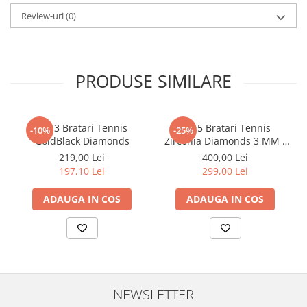
Review-uri
(0)
PRODUSE SIMILARE
Set 3 Bratari Tennis
Set 5 Bratari Tennis
-10%
-25%
GoldBlack Diamonds
Zirconia Diamonds 3 MM /
19.5 CM
219,00 Lei
400,00 Lei
197,10 Lei
299,00 Lei
ADAUGA IN COS
ADAUGA IN COS
NEWSLETTER