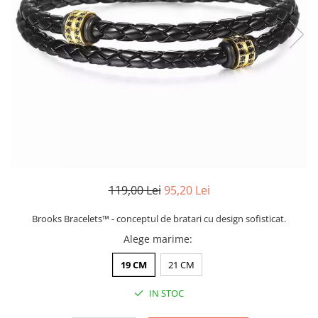
CERCEI
CEASURI DAMA
119,00 Lei
95,20 Lei
Brooks Bracelets™ - conceptul de bratari cu design sofisticat.
Alege marime
:
19 CM
21 CM
IN STOC