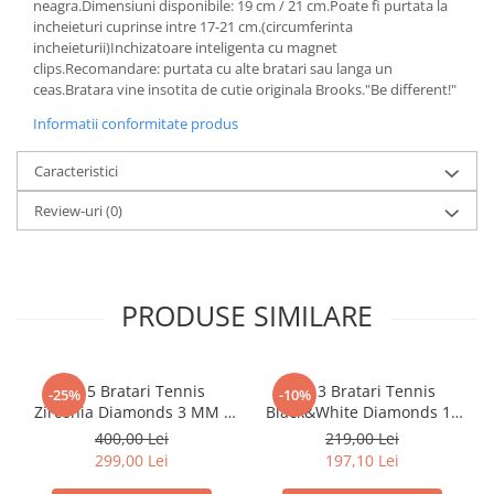
neagra.Dimensiuni disponibile: 19 cm / 21 cm.Poate fi purtata la
incheieturi cuprinse intre 17-21 cm.(circumferinta
incheieturii)Inchizatoare inteligenta cu magnet
clips.Recomandare: purtata cu alte bratari sau langa un
ceas.Bratara vine insotita de cutie originala Brooks."Be different!"
Informatii conformitate produs
Caracteristici
Review-uri
(0)
PRODUSE SIMILARE
Set 5 Bratari Tennis
Set 3 Bratari Tennis
-25%
-10%
Zirconia Diamonds 3 MM /
Black&White Diamonds 19
19.5 CM
CM
400,00 Lei
219,00 Lei
299,00 Lei
197,10 Lei