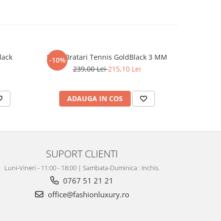
lack
Set 3 Bratari Tennis GoldBlack 3 MM
Set Lant-B
-10%
-31%
239,00 Lei
215,10 Lei
4
ADAUGA IN COS
AD
SUPORT CLIENTI
Luni-Vineri - 11:00 - 18:00 | Sambata-Duminica : Inchis.
0767 51 21 21
office@fashionluxury.ro