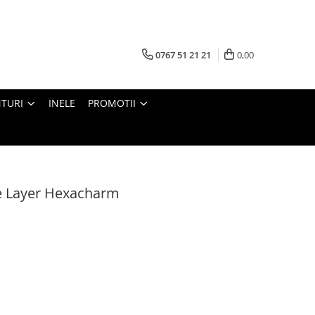
0767 51 21 21
0,00
TURI
INELE
PROMOTII
e Layer Hexacharm