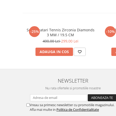
Set 5 Bratari Tennis Zirconia Diamonds
Set 
-25%
-10%
3 MM / 19.5 CM
400,00 Lei
299,00 Lei
ADAUGA IN COS
NEWSLETTER
Nu rata ofertele si promotiile noastre
Vreau sa primesc newsletter cu promotiile magazinului.
Afla mai multe in
Politica de Confidentialitate