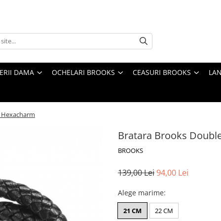
TERII DAMA
OCHELARI BROOKS
CEASURI BROOKS
LAN
r Hexacharm
Bratara Brooks Doubl
BROOKS
139,00 Lei
94,00 Lei
Alege marime
:
21 CM
22 CM