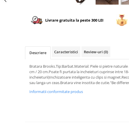
Livrare gratuita la peste 300 LEI
Caracteristici
Review-uri
(0)
Descriere
Bratara Brooks.Tip:Barbat.Material: Piele si pietre naturale
cm / 20 cm.Poate fi purtata la incheieturi cuprinse intre 18
incheieturii)Inchizatoare inteligenta cu clips si magnet.Re
sau langa un ceas.Bratara vine insotita de cutie."Be differen
Informatii conformitate produs