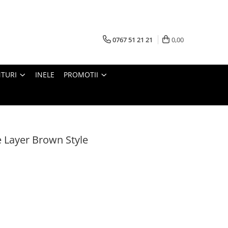
0767 51 21 21
0,00
TURI
INELE
PROMOTII
 Layer Brown Style