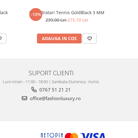
lack
Set 3 Bratari Tennis GoldBlack 3 MM
Set Lant-B
-10%
-31%
239,00 Lei
215,10 Lei
4
ADAUGA IN COS
AD
SUPORT CLIENTI
Luni-Vineri - 11:00 - 18:00 | Sambata-Duminica : Inchis.
0767 51 21 21
office@fashionluxury.ro