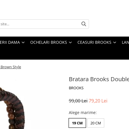
TERII DAMA
OCHELARI BROOKS
CEASURI BROOKS
LAN
 Brown Style
Bratara Brooks Double
BROOKS
99,00 Lei
79,20 Lei
Alege marime
:
19 CM
20 CM