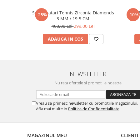
Set 5 Bratari Tennis Zirconia Diamonds
Set 
-25%
-10%
3 MM / 19.5 CM
400,00 Lei
299,00 Lei
ADAUGA IN COS
NEWSLETTER
Nu rata ofertele si promotiile noastre
Vreau sa primesc newsletter cu promotiile magazinului.
Afla mai multe in
Politica de Confidentialitate
MAGAZINUL MEU
CLIENTI