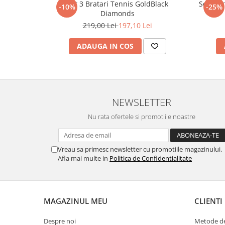
Set 3 Bratari Tennis GoldBlack
Set 5 B
-10%
-25%
Diamonds
219,00 Lei
197,10 Lei
ADAUGA IN COS
NEWSLETTER
Nu rata ofertele si promotiile noastre
Vreau sa primesc newsletter cu promotiile magazinului.
Afla mai multe in
Politica de Confidentialitate
MAGAZINUL MEU
CLIENTI
Despre noi
Metode de