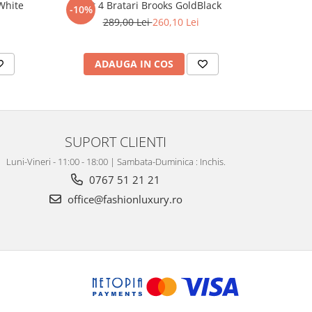
White
Set 4 Bratari Brooks GoldBlack
Set 3 Br
-10%
-10%
289,00 Lei
260,10 Lei
2
ADAUGA IN COS
AD
SUPORT CLIENTI
Luni-Vineri - 11:00 - 18:00 | Sambata-Duminica : Inchis.
0767 51 21 21
office@fashionluxury.ro