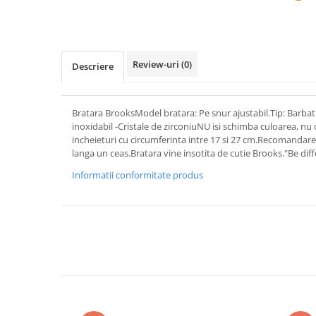
Review-uri
(0)
Descriere
Bratara BrooksModel bratara: Pe snur ajustabil.Tip: Barbat.
inoxidabil -Cristale de zirconiuNU isi schimba culoarea, nu 
incheieturi cu circumferinta intre 17 si 27 cm.Recomandare:
langa un ceas.Bratara vine insotita de cutie Brooks."Be diff
Informatii conformitate produs