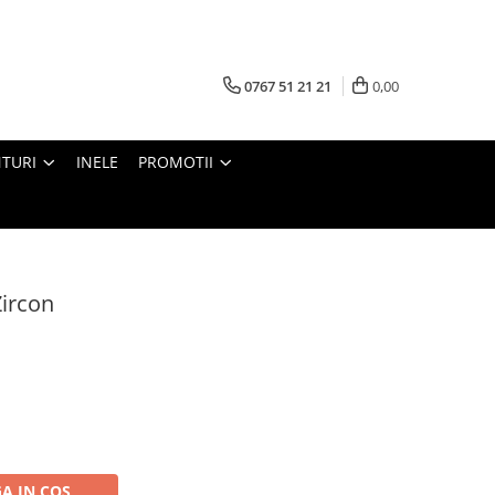
0767 51 21 21
0,00
TURI
INELE
PROMOTII
Zircon
A IN COS