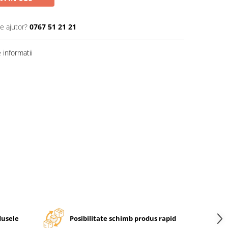
e ajutor?
0767 51 21 21
informatii
dusele
Posibilitate schimb produs rapid