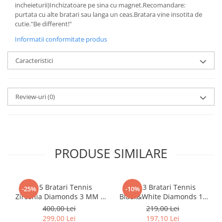
incheieturii)Inchizatoare pe sina cu magnet.Recomandare:
purtata cu alte bratari sau langa un ceas.Bratara vine insotita de
cutie."Be different!"
Informatii conformitate produs
Caracteristici
Review-uri
(0)
PRODUSE SIMILARE
Set 5 Bratari Tennis
Set 3 Bratari Tennis
-25%
-10%
Zirconia Diamonds 3 MM /
Black&White Diamonds 19
19.5 CM
CM
400,00 Lei
219,00 Lei
299,00 Lei
197,10 Lei