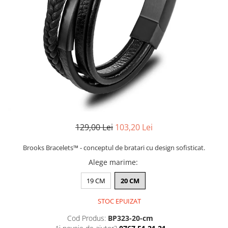
CERCEI
CEASURI DAMA
129,00 Lei
103,20 Lei
Brooks Bracelets™ - conceptul de bratari cu design sofisticat.
Alege marime
:
19 CM
20 CM
STOC EPUIZAT
Cod Produs:
BP323-20-cm