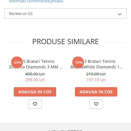
Informatii conformitate produs
Review-uri
(0)
PRODUSE SIMILARE
Set 5 Bratari Tennis
Set 3 Bratari Tennis
-25%
-10%
Zirconia Diamonds 3 MM /
Black&White Diamonds 19
19.5 CM
CM
400,00 Lei
219,00 Lei
299,00 Lei
197,10 Lei
ADAUGA IN COS
ADAUGA IN COS